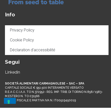
Info
Privacy Policy
Cookie Policy
Déclaration d’accessibilité
Segui
Linkedin
SOCIETÀ ALIMENTARI CARMAGNOLESE – SAC – SPA
CAPITALE SOCIALE € 951.500 INTERAMENTE VERSATO
R.E.A C.C.I.A.A. TO N.372952- REG. IMP. TRIB. DI TORINO N.858/1983-
M.ESTERO N. TO 031566
CODICE FISCALE E PARTIVA IVA N. IT00519450019