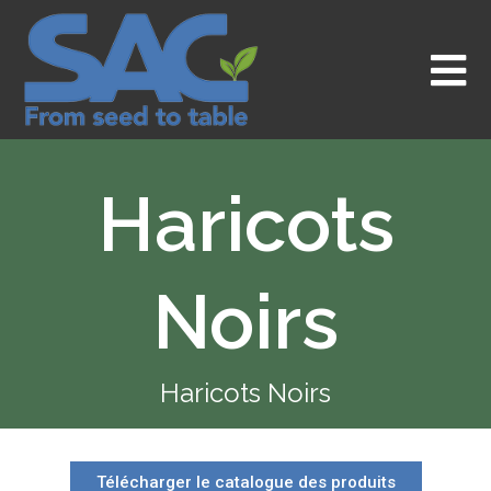
Aller
au
contenu
Haricots
Noirs
Haricots Noirs
Télécharger le catalogue des produits