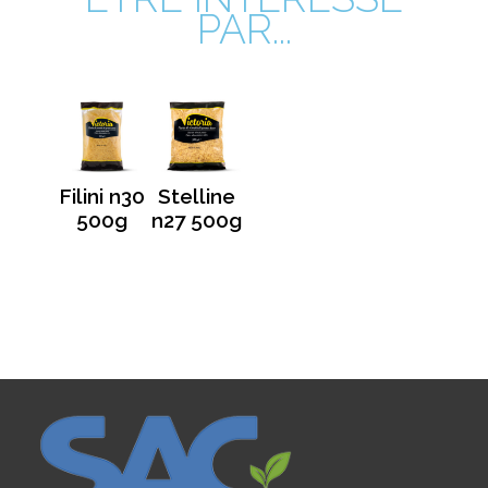
PAR...
Filini n30
Stelline
500g
n27 500g