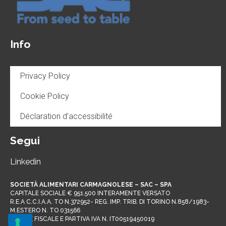
Info
Privacy Policy
Cookie Policy
Déclaration d’accessibilité
Segui
Linkedin
SOCIETÀ ALIMENTARI CARMAGNOLESE – SAC – SPA
CAPITALE SOCIALE € 951.500 INTERAMENTE VERSATO
R.E.A C.C.I.A.A. TO N.372952- REG. IMP. TRIB. DI TORINO N.858/1983-
M.ESTERO N. TO 031566
CODICE FISCALE E PARTIVA IVA N. IT00519450019