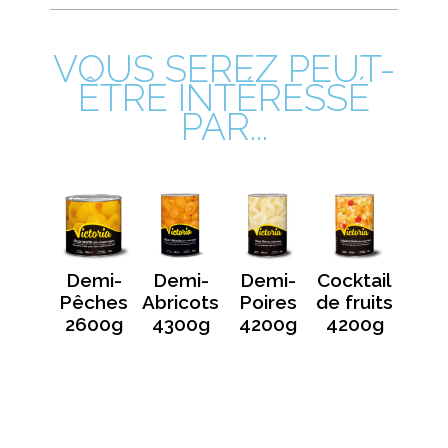
VOUS SEREZ PEUT-
ÊTRE INTÉRESSÉ
PAR...
ches
Demi-
Demi-
Demi-
Cocktail
en
Pêches
Abricots
Poires
de fruits
nches
2600g
4300g
4200g
4200g
600g