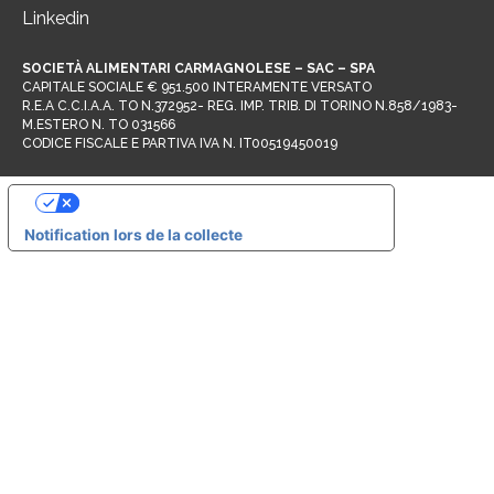
Linkedin
SOCIETÀ ALIMENTARI CARMAGNOLESE – SAC – SPA
CAPITALE SOCIALE € 951.500 INTERAMENTE VERSATO
R.E.A C.C.I.A.A. TO N.372952- REG. IMP. TRIB. DI TORINO N.858/1983-
M.ESTERO N. TO 031566
CODICE FISCALE E PARTIVA IVA N. IT00519450019
Vos choix en matière de confidentialité
Notification lors de la collecte