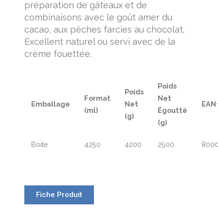
préparation de gâteaux et de
combinaisons avec le goût amer du
cacao, aux pêches farcies au chocolat.
Excellent naturel ou servi avec de la
crème fouettée.
Poids
Poids
Format
Net
Emballage
Net
EAN 
(ml)
Égoutté
(g)
(g)
Boite
4250
4200
2500
800
Fiche Produit