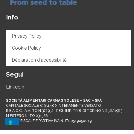
Info
Privacy Policy
Cookie Policy
Déclaration d’accessibilité
Segui
Linkedin
SOCIETÀ ALIMENTARI CARMAGNOLESE – SAC – SPA
CAPITALE SOCIALE € 951.500 INTERAMENTE VERSATO
R.E.A C.C.I.A.A. TO N.372952- REG. IMP. TRIB. DI TORINO N.858/1983-
M.ESTERO N. TO 031566
CODICE FISCALE E PARTIVA IVA N. IT00519450019