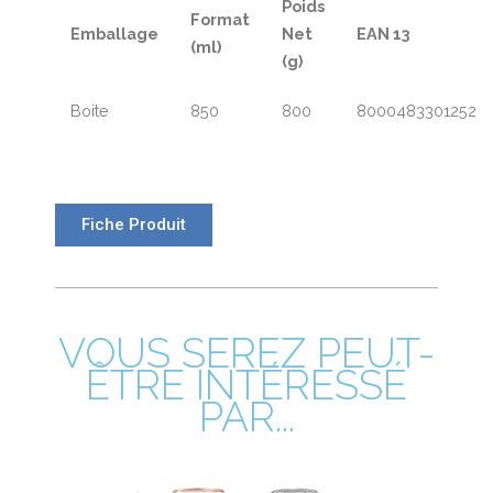
Poids
Format
Emballage
Net
EAN 13
(ml)
(g)
Boite
850
800
8000483301252
Fiche Produit
VOUS SEREZ PEUT-
ÊTRE INTÉRESSÉ
PAR...