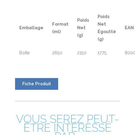
Poids
Poids
Format
Net
Emballage
Net
EAN 
(ml)
Égoutté
(g)
(g)
Boite
2650
2150
1775
8000
Fiche Produit
VOUS SEREZ PEUT-
ÊTRE INTÉRESSÉ