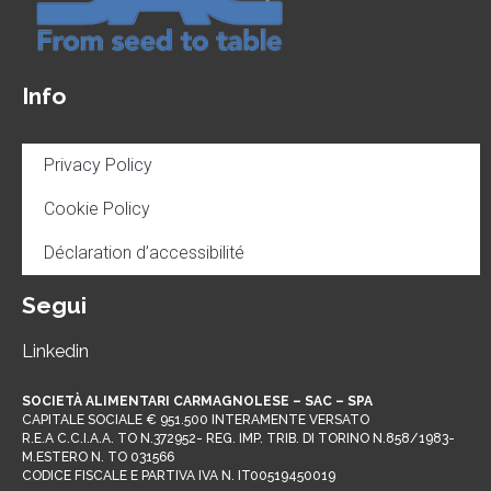
Info
Privacy Policy
Cookie Policy
Déclaration d’accessibilité
Segui
Linkedin
SOCIETÀ ALIMENTARI CARMAGNOLESE – SAC – SPA
CAPITALE SOCIALE € 951.500 INTERAMENTE VERSATO
R.E.A C.C.I.A.A. TO N.372952- REG. IMP. TRIB. DI TORINO N.858/1983-
M.ESTERO N. TO 031566
CODICE FISCALE E PARTIVA IVA N. IT00519450019