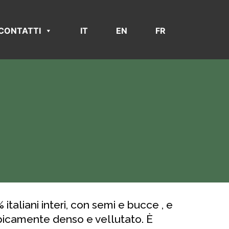
CONTATTI
IT
EN
FR
taliani interi, con semi e bucce , e
tipicamente denso e vellutato. È