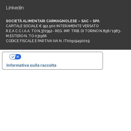
Linkedin
SOCIETÀ ALIMENTARI CARMAGNOLESE – SAC – SPA
CAPITALE SOCIALE € 951.500 INTERAMENTE VERSATO
R.E.A C.C.I.A.A. TO N.372952- REG. IMP. TRIB. DI TORINO N.858/1983-
M.ESTERO N. TO 031566
CODICE FISCALE E PARTIVA IVA N. IT00519450019
Le tue preferenze relative alla privacy
Informativa sulla raccolta