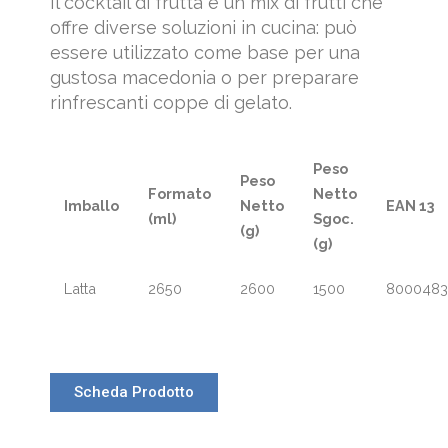
Il cocktail di frutta è un mix di frutti che
offre diverse soluzioni in cucina: può
essere utilizzato come base per una
gustosa macedonia o per preparare
rinfrescanti coppe di gelato.
Peso
Peso
Formato
Netto
Imballo
Netto
EAN 13
(ml)
Sgoc.
(g)
(g)
Latta
2650
2600
1500
8000483
Scheda Prodotto