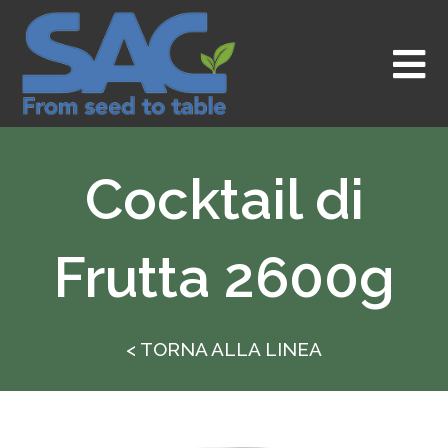
Vai
al
contenuto
Cocktail di
Frutta 2600g
< TORNA ALLA LINEA