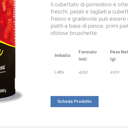
Il cubettato di pomodoro è ott
freschi, pelati e tagliati a cube
fresco e gradevole può essere 
piatti a base di pesce, primi pi
sfiziose bruschette.
Formato
Peso Ne
Imballo
(ml)
(g)
Latta
4250
4100
Scheda Prodotto