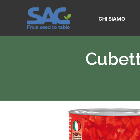
Vai
al
contenuto
CHI SIAMO
Cubet