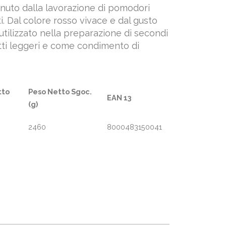
enuto dalla lavorazione di pomodori
tti. Dal colore rosso vivace e dal gusto
utilizzato nella preparazione di secondi
atti leggeri e come condimento di
tto
Peso Netto Sgoc.
EAN 13
(g)
2460
8000483150041