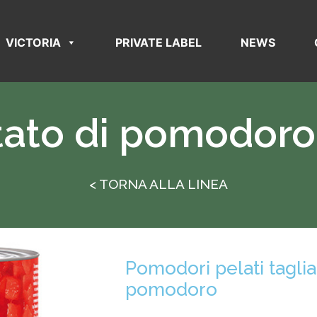
VICTORIA
PRIVATE LABEL
NEWS
tato di pomodoro
< TORNA ALLA LINEA
Pomodori pelati tagliat
pomodoro