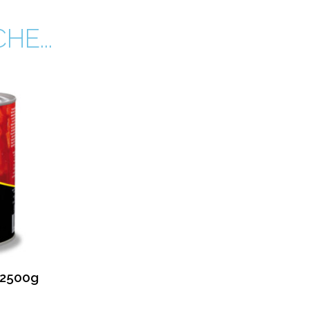
E...
 2500g