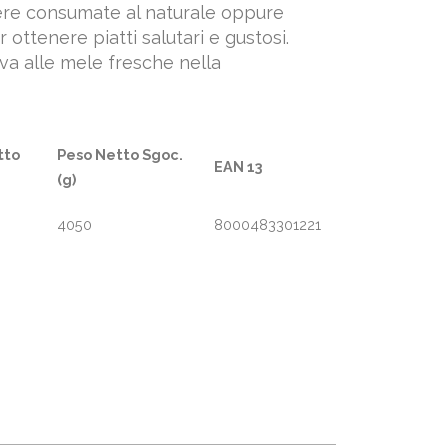
ere consumate al naturale oppure
r ottenere piatti salutari e gustosi.
va alle mele fresche nella
tto
Peso Netto Sgoc.
EAN 13
(g)
4050
8000483301221