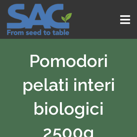
Vai
al
contenuto
Pomodori
pelati interi
biologici
2500g