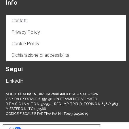
Info
Contatti
Privacy Policy
Cookie Policy
Dichiarazione di accessibilità
Segui
Linkedin
SOCIETÀ ALIMENTARI CARMAGNOLESE – SAC – SPA
CAPITALE SOCIALE € 951.500 INTERAMENTE VERSATO
R.E.A C.C.I.A.A. TO N.372952- REG. IMP. TRIB. DI TORINO N.858/1983-
M.ESTERO N. TO 031566
CODICE FISCALE E PARTIVA IVA N. IT00519450019