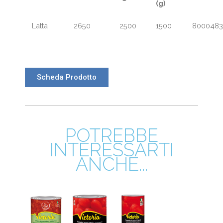
(g)
Latta
2650
2500
1500
800048
Scheda Prodotto
POTREBBE
INTERESSARTI
ANCHE...