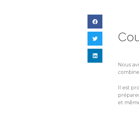
Cou
Nous avo
combine 
Il est p
préparer
et même 