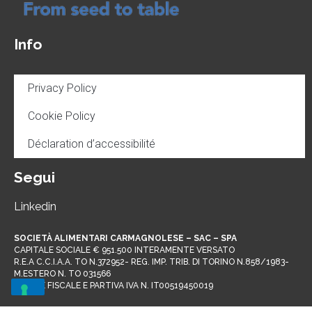
Info
Privacy Policy
Cookie Policy
Déclaration d’accessibilité
Segui
Linkedin
SOCIETÀ ALIMENTARI CARMAGNOLESE – SAC – SPA
CAPITALE SOCIALE € 951.500 INTERAMENTE VERSATO
R.E.A C.C.I.A.A. TO N.372952- REG. IMP. TRIB. DI TORINO N.858/1983-
M.ESTERO N. TO 031566
CODICE FISCALE E PARTIVA IVA N. IT00519450019