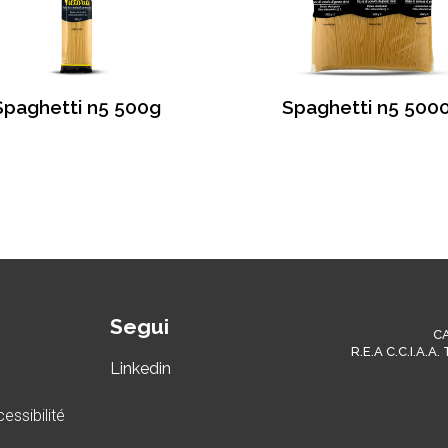
Spaghetti n5 500g
Spaghetti n5 500
Segui
C
R.E.A C.C.I.A.A
Linkedin
essibilité