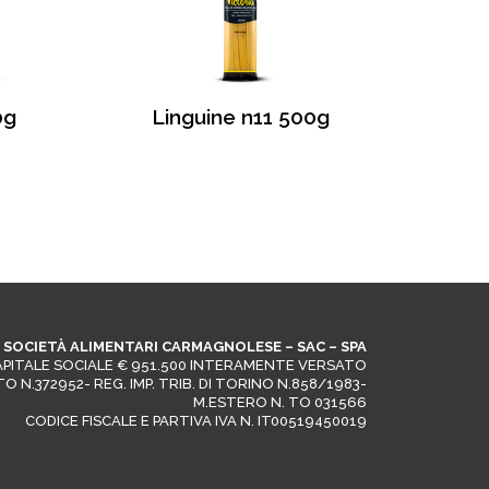
0g
Linguine n11 500g
SOCIETÀ ALIMENTARI CARMAGNOLESE – SAC – SPA
APITALE SOCIALE € 951.500 INTERAMENTE VERSATO
. TO N.372952- REG. IMP. TRIB. DI TORINO N.858/1983-
M.ESTERO N. TO 031566
CODICE FISCALE E PARTIVA IVA N. IT00519450019