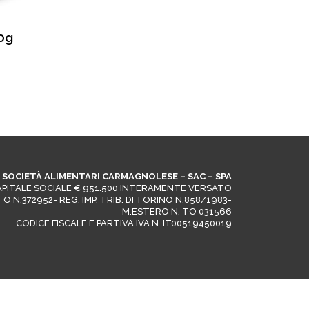
0g
SOCIETÀ ALIMENTARI CARMAGNOLESE – SAC – SPA
APITALE SOCIALE € 951.500 INTERAMENTE VERSATO
. TO N.372952- REG. IMP. TRIB. DI TORINO N.858/1983-
M.ESTERO N. TO 031566
CODICE FISCALE E PARTIVA IVA N. IT00519450019
ité