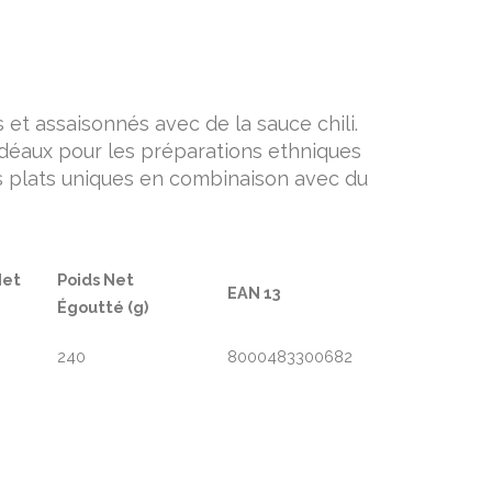
s et assaisonnés avec de la sauce chili.
 idéaux pour les préparations ethniques
es plats uniques en combinaison avec du
Net
Poids Net
EAN 13
Égoutté (g)
240
8000483300682