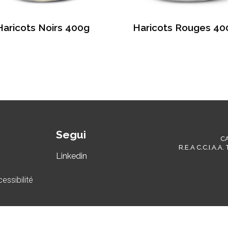
Haricots Noirs 400g
Haricots Rouges 40
Segui
C
R.E.A C.C.I.A.A
Linkedin
essibilité
ion lors de la collecte
Vos choix en matière de confidential