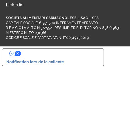
Linkedin
SOCIETÀ ALIMENTARI CARMAGNOLESE – SAC – SPA
CAPITALE SOCIALE € 951.500 INTERAMENTE VERSATO
R.E.A C.C.I.A.A. TO N.372952- REG. IMP. TRIB. DI TORINO N.858/1983-
M.ESTERO N. TO 031566
CODICE FISCALE E PARTIVA IVA N. IT00519450019
Vos choix en matière de confidentialité
Notification lors de la collecte