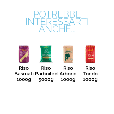
POTREBBE
INTERESSARTI
ANCHE...
o Thai
Riso
Riso
Riso
Riso
000g
Basmati
Parboiled
Arborio
Tondo
1000g
5000g
1000g
1000g