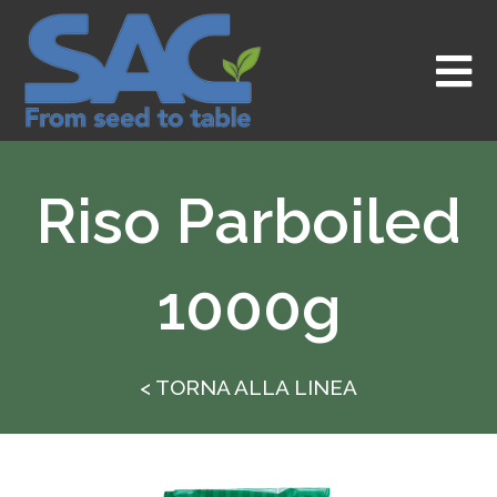
Vai
al
contenuto
Riso Parboiled
1000g
< TORNA ALLA LINEA