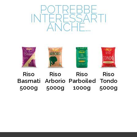
POTREBBE
INTERESSARTI
ANCHE...
o Thai
Riso
Riso
Riso
Riso
000g
Basmati
Arborio
Parboiled
Tondo
5000g
5000g
1000g
5000g