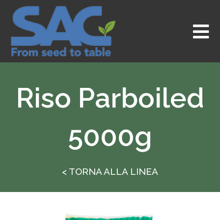
Vai
al
contenuto
Riso Parboiled
5000g
< TORNA ALLA LINEA